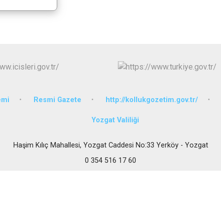
Körfez
Derince
emi
Resmi Gazete
http://kollukgozetim.gov.tr/
Yozgat Valiliği
Haşim Kılıç Mahallesi, Yozgat Caddesi No:33 Yerköy - Yozgat
0 354 516 17 60