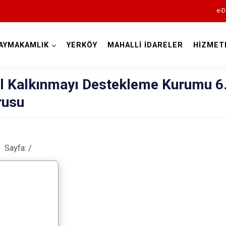
e-D
AYMAKAMLIK
YERKÖY
MAHALLİ İDARELER
HİZMET
Kocaeli
al Kalkınmayı Destekleme Kurumu 6
rusu
Sayfa:
/
Gebze
Gölcük
Kandıra
Karamürsel