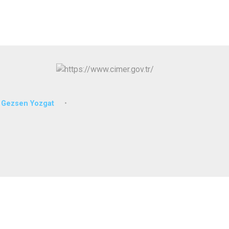
İzmit
Kartepe
Gezsen Yozgat