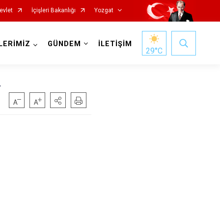
evlet
İçişleri Bakanlığı
Yozgat
LERİMİZ
GÜNDEM
İLETİŞİM
29
°C
.
Başiskele
Darıca
Çayırova
Dilovası