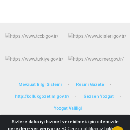
Mevzuat Bilgi Sistemi
Resmi Gazete
http://kollukgozetim.gov.tr/
Gezsen Yozgat
Yozgat Valiliği
Sizlere daha iyi hizmet verebilmek için sitemizde
Haşim Kılıç Mahallesi, Yozgat Caddesi No:33 Yerköy - Yozgat
çerezlere yer veriyoruz
🍪 Çerez politikamız hakkında