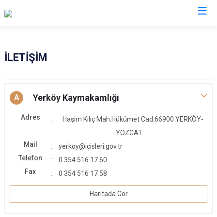
Kocaeli
İLETİŞİM
Gebze
Başiskele
Gölcük
Darıca
Yerköy Kaymakamlığı
A
Kandıra
Çayırova
Adres
Haşim Kılıç Mah.Hükümet Cad.66900 YERKÖY-
Karamürsel
Dilovası
YOZGAT
Körfez
İzmit
Mail
yerkoy@icisleri.gov.tr
Derince
Kartepe
Telefon
0 354 516 17 60
Fax
0 354 516 17 58
Haritada Gör