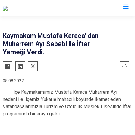
Kocaeli
Kaymakam Mustafa Karaca' dan
Muharrem Ayı Sebebi ile İftar
Gebze
Başiskele
Yemeği Verdi.
Gölcük
Darıca
Kandıra
Çayırova
Karamürsel
Dilovası
05.08.2022
Körfez
İzmit
İlçe Kaymakamımız Mustafa Karaca Muharrem Ayı
Derince
Kartepe
nedeni ile İlçemiz Yukarıelmahacılı köyünde ikamet eden
Vatandaşalarımızla Turizm ve Otelcilik Meslek Lisesinde İftar
programında bir araya geldi.