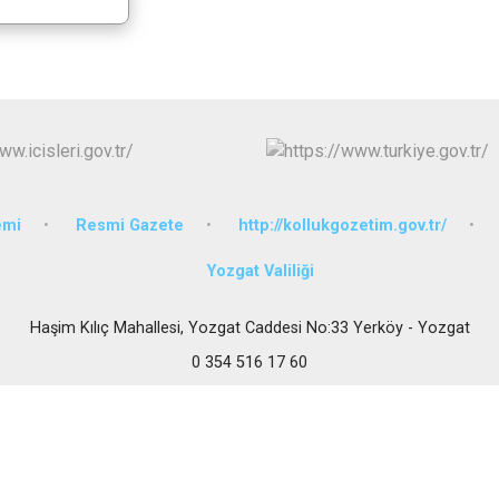
Körfez
Derince
emi
Resmi Gazete
http://kollukgozetim.gov.tr/
Yozgat Valiliği
Haşim Kılıç Mahallesi, Yozgat Caddesi No:33 Yerköy - Yozgat
0 354 516 17 60