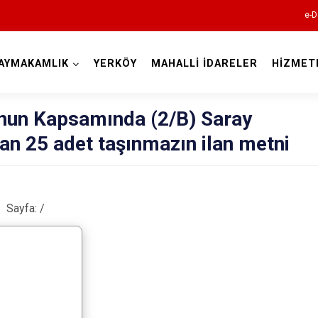
e-D
AYMAKAMLIK
YERKÖY
MAHALLİ İDARELER
HİZMET
Kocaeli
anun Kapsamında (2/B) Saray
n 25 adet taşınmazın ilan metni
Sayfa:
/
Gebze
Gölcük
Kandıra
Karamürsel