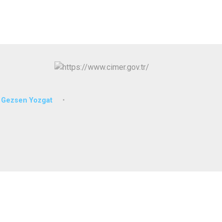
İzmit
Kartepe
Gezsen Yozgat