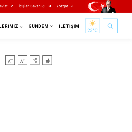
evlet
İçişleri Bakanlığı
Yozgat
LERİMİZ
GÜNDEM
İLETİŞİM
23
°C
Başiskele
Darıca
Çayırova
Dilovası